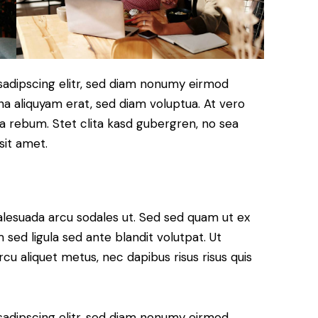
sadipscing elitr, sed diam nonumy eirmod
a aliquyam erat, sed diam voluptua. At vero
a rebum. Stet clita kasd gubergren, no sea
sit amet.
alesuada arcu sodales ut. Sed sed quam ut ex
ed ligula sed ante blandit volutpat. Ut
rcu aliquet metus, nec dapibus risus risus quis
sadipscing elitr, sed diam nonumy eirmod