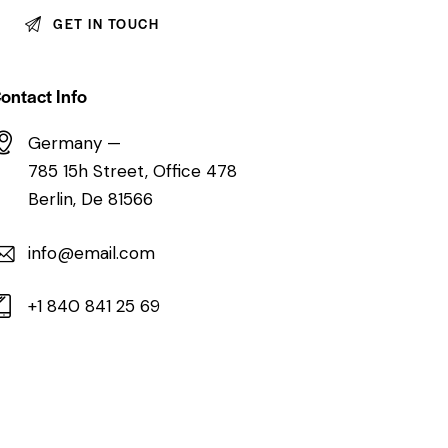
ontact Info
Germany —
785 15h Street, Office 478
Berlin, De 81566
info@email.com
+1 840 841 25 69