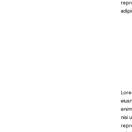
repr
adipi
Lore
eius
enim
nisi
repr