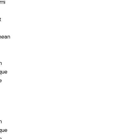
 mi
t
enean
m
que
e
m
que
e