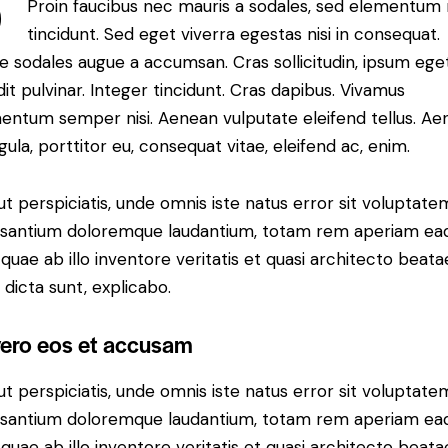
Q
Proin faucibus nec mauris a sodales, sed elementum
tincidunt. Sed eget viverra egestas nisi in consequat.
e sodales augue a accumsan. Cras sollicitudin, ipsum ege
dit pulvinar. Integer tincidunt. Cras dapibus. Vivamus
entum semper nisi. Aenean vulputate eleifend tellus. A
igula, porttitor eu, consequat vitae, eleifend ac, enim.
ut perspiciatis, unde omnis iste natus error sit voluptate
santium doloremque laudantium, totam rem aperiam ea
, quae ab illo inventore veritatis et quasi architecto beata
 dicta sunt, explicabo.
vero eos et accusam
ut perspiciatis, unde omnis iste natus error sit voluptate
santium doloremque laudantium, totam rem aperiam ea
, quae ab illo inventore veritatis et quasi architecto beata