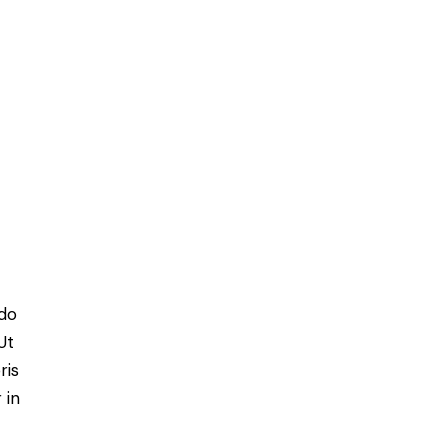
 do
Ut
ris
 in