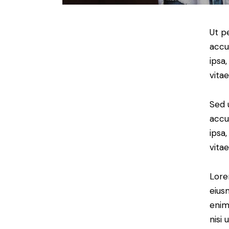
Ut p
accu
ipsa
vitae
Sed 
accu
ipsa
vitae
Lore
eius
enim
nisi