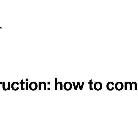
s
uction: how to comp