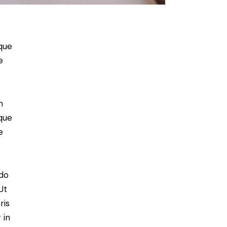
que
e
m
que
e
 do
Ut
ris
 in