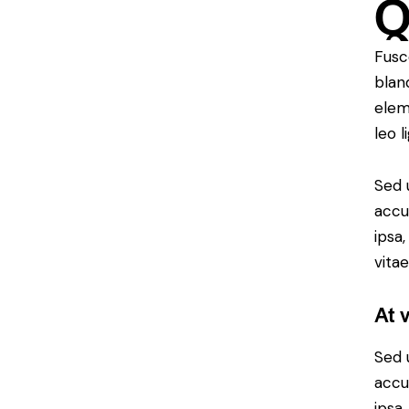
Fusc
blan
elem
leo l
Sed 
accu
ipsa
vitae
At 
Sed 
accu
ipsa